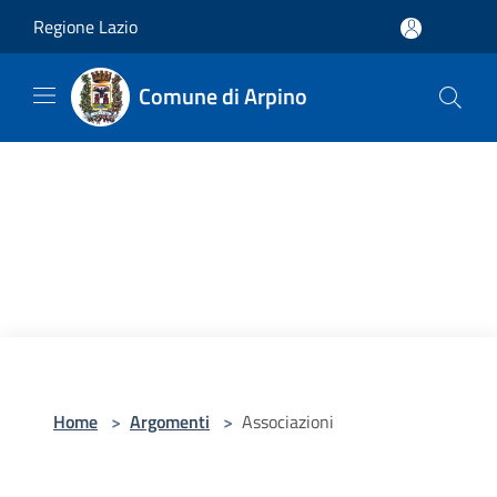
Salta al contenuto principale
Regione Lazio
Comune di Arpino
Home
>
Argomenti
>
Associazioni