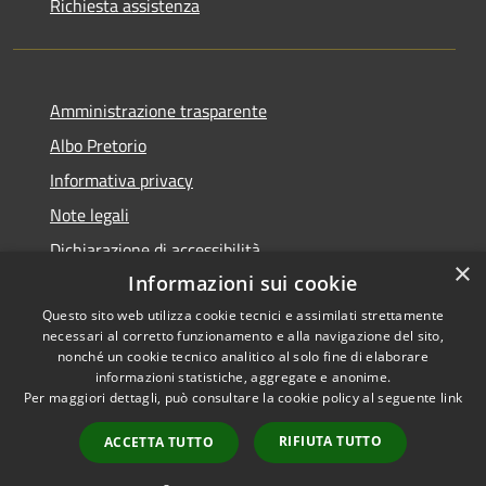
Richiesta assistenza
Amministrazione trasparente
Albo Pretorio
Informativa privacy
Note legali
Dichiarazione di accessibilità
×
Informazioni sui cookie
Questo sito web utilizza cookie tecnici e assimilati strettamente
necessari al corretto funzionamento e alla navigazione del sito,
RSS
Copyright © 2026 • Comune di
nonché un cookie tecnico analitico al solo fine di elaborare
informazioni statistiche, aggregate e anonime.
Accessibilità
Arpino • Powered by
Per maggiori dettagli, può consultare la cookie policy al seguente
link
Privacy
Municipium
Accesso
•
Cookie
redazione
RIFIUTA TUTTO
ACCETTA TUTTO
Mappa del sito