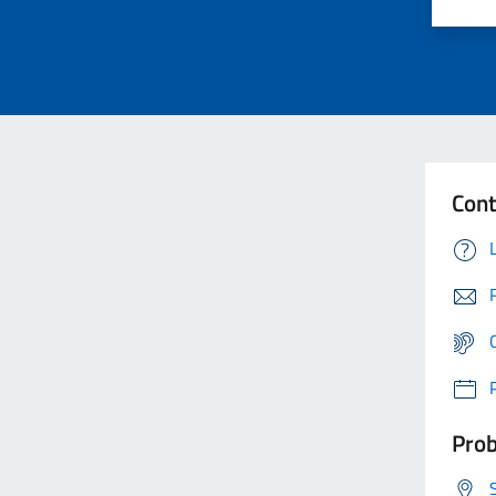
Cont
Prob