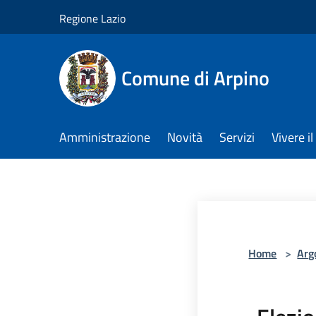
Salta al contenuto principale
Regione Lazio
Comune di Arpino
Amministrazione
Novità
Servizi
Vivere 
Home
>
Arg