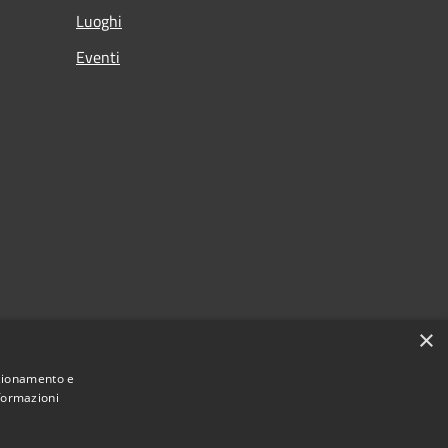
Luoghi
Eventi
×
nzionamento e
nformazioni