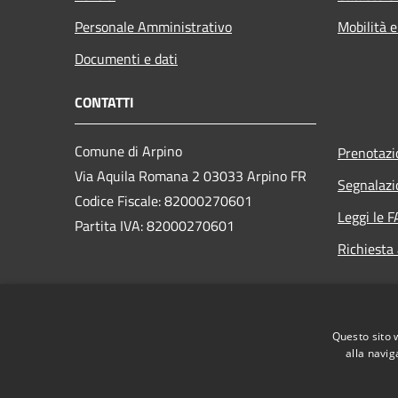
Personale Amministrativo
Mobilità e
Documenti e dati
CONTATTI
Comune di Arpino
Prenotaz
Via Aquila Romana 2 03033 Arpino FR
Segnalazi
Codice Fiscale: 82000270601
Leggi le 
Partita IVA: 82000270601
Richiesta
PEC:
pec@comunearpinopec.it
Email: info@comune.arpino.fr.it
Questo sito 
Centralino Unico: 0776 85211
alla navig