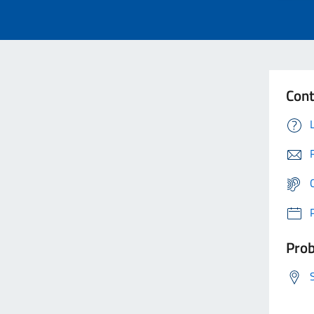
Cont
Prob