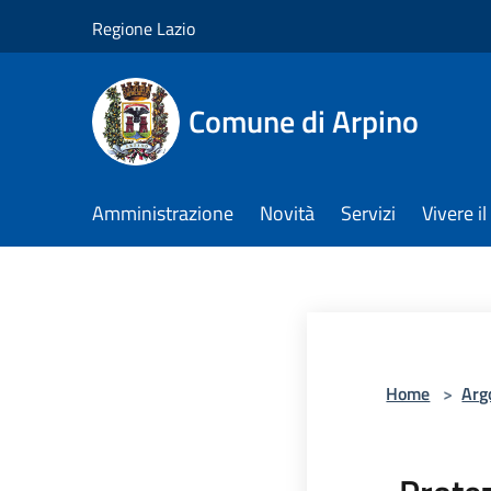
Salta al contenuto principale
Regione Lazio
Comune di Arpino
Amministrazione
Novità
Servizi
Vivere 
Home
>
Arg