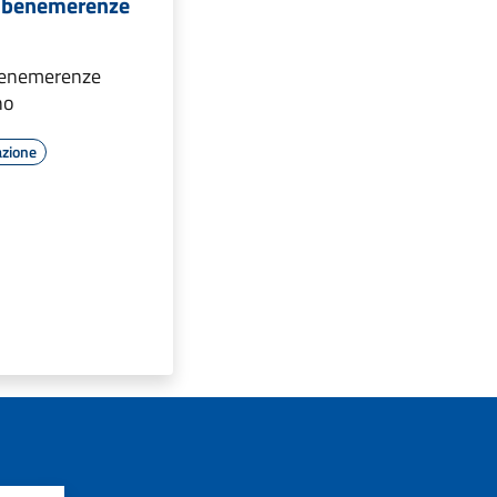
e benemerenze
 benemerenze
no
azione